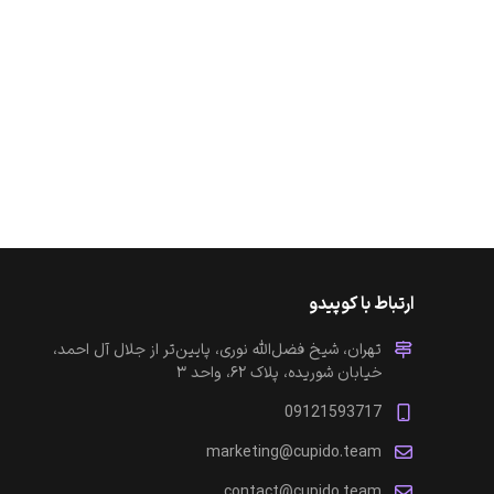
ارتباط با کوپیدو
تهران، شیخ فضل‌الله نوری، پایین‌تر از جلال آل احمد،
خیابان شوریده، پلاک ۶۲، واحد ۳
09121593717
marketing@cupido.team
contact@cupido.team