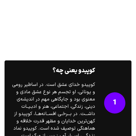
کوپیدو یعنی چه؟
کوپیدو خدای عشق است. در اساطیر رومی
و یونانی، او تجسم هر نوع عشق مادی و
معنوی بود و جایگاهی مهم در اندیشه‌ی
1
دینی، زندگی، اجتماعی، هنر و ادبـیــات
داشـــت. در بـــرخـی افســانه‌هــا، کوپیدو از
کهن‌ترین خدایان و مظهر قدرت خلاقه و
هماهنگی توصیف شده است. کوپیدو نماد
زنـدگــی اســرار آمـیـز پس از مرگ است.