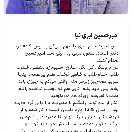
امیرحسین ابری نیا
مــن امیرحسینم، ابری‌نیا. بهم مـی‌گن زئـــوس، گادفادر،
دکتر، استاد، منتور، مربی و... ولی شما امیرحسین
صدام کنید.
من درونــگرا، کـل نگر، خــلاق، شــهودی، منطقی، قــدرت
طلب، جــاه طلب و گــاهی اوقــات هــم بی‌نظمم. اینجا
تقریبا همه‌چیز زیرسر منه. وقتی می‌گم یه چیزی باید
بشه، پس باید بشه. کاری هم که دوست نداشته باشم
معمولا نمی‌شه. زورگو هم خودتونید!
انگار از بدو تولد، زندگیم با مدیریت بازاریابی گره خورده
بود. از سـال 1388 وارد دنیــای کسب و کار شدم و از
فروشندگی تو بازار بزرگ تهران تا مدیرعاملی تیم‌های
بزرگ رو تو رزومه‌ام دارم. راستش من برای کوپیدو،
رئیس و مدیرعامل و رهبر نیستم؛ کوپیدو بیشتر مثل