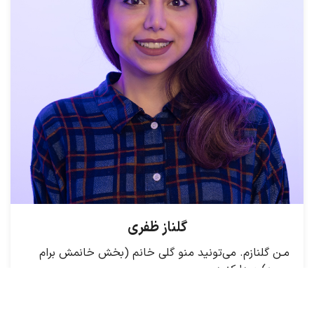
گلناز ظفری
مـن گلنازم. می‌تونید منو گلی خانم (بخش خانمش برام
مهمه) صدا کنید.
سمتم توی کوپیدو یکم عجیبه؛ راستش من مدیرِ
مدیرعاملم!