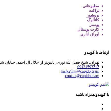
مطبوعاتی
تراکت
بروشور
کاتالوگ
پوستر
کارت پوستال
اوراق اداری
ارتباط با کوپیدو
تهران، شیخ فضل‌الله نوری، پایین‌تر از جلال آل احمد، خیابان شوریده، پلا
09121593717
marketing@cupido.team
contact@cupido.team
با کوپیدو همراه باشید