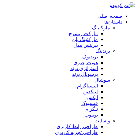
صفحه اصلی
داستان‌ها
مارکتینگ
مارکت ریسرچ
مارکتینگ پلن
بیزینس مدل
برندینگ
برندبوک
هویت بصری
استراتژی برند
پرسونال برند
سوشال
اینستاگرام
لینکدین
ایکس
فیسبوک
تلگرام
یوتیوب
وبسایت
طراحی رابط کاربری
طراحی تجربه کاربری