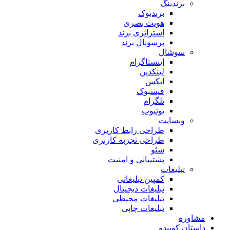
برندینگ
برندبوک
هویت بصری
استراتژی برند
پرسونال برند
سوشال
اینستاگرام
لینکدین
ایکس
فیسبوک
تلگرام
یوتیوب
وبسایت
طراحی رابط کاربری
طراحی تجربه کاربری
سئو
پشتیبانی و امنیت
تبلیغات
کمپین تبلیغاتی
تبلیغات دیجیتال
تبلیغات محیطی
تبلیغات چاپی
مشاوره
داستان کوپیدو