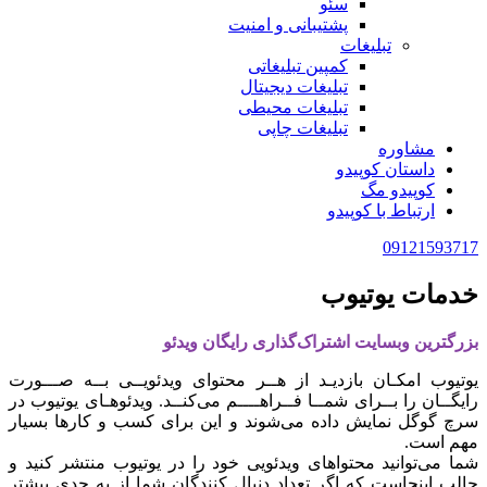
سئو
پشتیبانی و امنیت
تبلیغات
کمپین تبلیغاتی
تبلیغات دیجیتال
تبلیغات محیطی
تبلیغات چاپی
مشاوره
داستان کوپیدو
کوپیدو مگ
ارتباط با کوپیدو
09121593717
خدمات یوتیوب
بزرگترین وبسایت اشتراک‌گذاری رایگان ویدئو
یوتیوب امکـان بازدیـد از هــر محتوای ویدئویــی بــه صـــورت
رایگــان را بــرای شمــا فــراهــــم می‌کنــد. ویدئوهـای یوتیوب در
سرچ گوگل نمایش داده می‌شوند و این برای کسب و کارها بسیار
مهم است.
شما می‌توانید محتواهای ویدئویی خود را در یوتیوب منتشر کنید و
جالب اینجاست که اگر تعداد دنبال کنندگان شما از یه حدی بیشتر