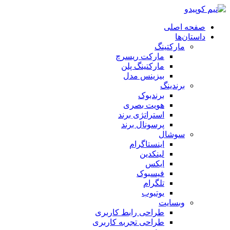
صفحه اصلی
داستان‌ها
مارکتینگ
مارکت ریسرچ
مارکتینگ پلن
بیزینس مدل
برندینگ
برندبوک
هویت بصری
استراتژی برند
پرسونال برند
سوشال
اینستاگرام
لینکدین
ایکس
فیسبوک
تلگرام
یوتیوب
وبسایت
طراحی رابط کاربری
طراحی تجربه کاربری