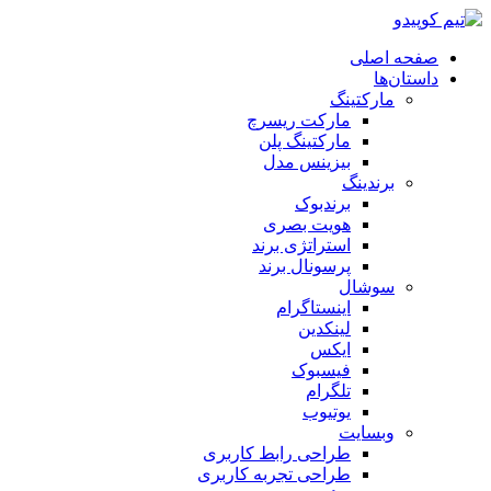
صفحه اصلی
داستان‌ها
مارکتینگ
مارکت ریسرچ
مارکتینگ پلن
بیزینس مدل
برندینگ
برندبوک
هویت بصری
استراتژی برند
پرسونال برند
سوشال
اینستاگرام
لینکدین
ایکس
فیسبوک
تلگرام
یوتیوب
وبسایت
طراحی رابط کاربری
طراحی تجربه کاربری