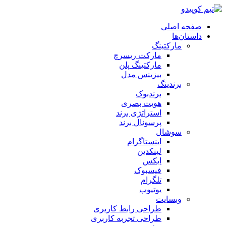
صفحه اصلی
داستان‌ها
مارکتینگ
مارکت ریسرچ
مارکتینگ پلن
بیزینس مدل
برندینگ
برندبوک
هویت بصری
استراتژی برند
پرسونال برند
سوشال
اینستاگرام
لینکدین
ایکس
فیسبوک
تلگرام
یوتیوب
وبسایت
طراحی رابط کاربری
طراحی تجربه کاربری