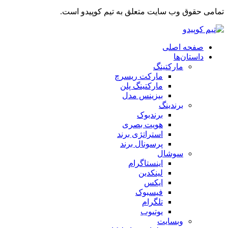
تمامی حقوق وب سایت متعلق به تیم کوپیدو است.
صفحه اصلی
داستان‌ها
مارکتینگ
مارکت ریسرچ
مارکتینگ پلن
بیزینس مدل
برندینگ
برندبوک
هویت بصری
استراتژی برند
پرسونال برند
سوشال
اینستاگرام
لینکدین
ایکس
فیسبوک
تلگرام
یوتیوب
وبسایت