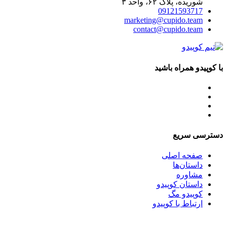
شوریده، پلاک ۶۲، واحد ۳
09121593717
marketing@cupido.team
contact@cupido.team
با کوپیدو همراه باشید
دسترسی سریع
صفحه اصلی
داستان‌ها
مشاوره
داستان کوپیدو
کوپیدو مگ
ارتباط با کوپیدو