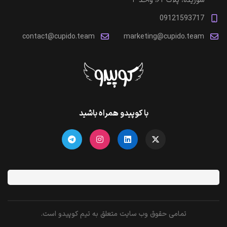
شوریده، پلاک ۶۲، واحد ۳
09121593717
contact@cupido.team
marketing@cupido.team
با کوپیدو همراه باشید
تمامی حقوق وب سایت متعلق به تیم کوپیدو است.