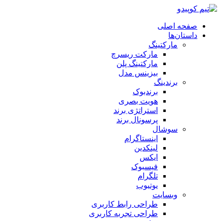
صفحه اصلی
داستان‌ها
مارکتینگ
مارکت ریسرچ
مارکتینگ پلن
بیزینس مدل
برندینگ
برندبوک
هویت بصری
استراتژی برند
پرسونال برند
سوشال
اینستاگرام
لینکدین
ایکس
فیسبوک
تلگرام
یوتیوب
وبسایت
طراحی رابط کاربری
طراحی تجربه کاربری