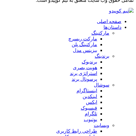
تمامی حقوق وب سایت متعلق به تیم کوپیدو است.
صفحه اصلی
داستان‌ها
مارکتینگ
مارکت ریسرچ
مارکتینگ پلن
بیزینس مدل
برندینگ
برندبوک
هویت بصری
استراتژی برند
پرسونال برند
سوشال
اینستاگرام
لینکدین
ایکس
فیسبوک
تلگرام
یوتیوب
وبسایت
طراحی رابط کاربری