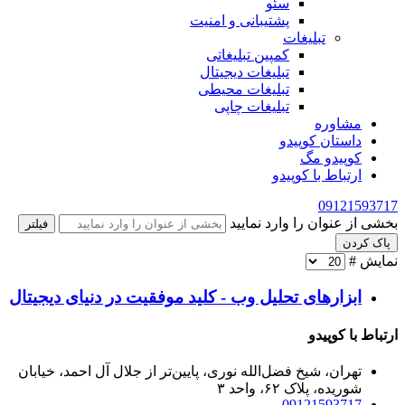
سئو
پشتیبانی و امنیت
تبلیغات
کمپین تبلیغاتی
تبلیغات دیجیتال
تبلیغات محیطی
تبلیغات چاپی
مشاوره
داستان کوپیدو
کوپیدو مگ
ارتباط با کوپیدو
09121593717
بخشی از عنوان را وارد نمایید
فیلتر
پاک کردن
نمایش #
ابزارهای تحلیل وب - کلید موفقیت در دنیای دیجیتال
ارتباط با کوپیدو
تهران، شیخ فضل‌الله نوری، پایین‌تر از جلال آل احمد، خیابان
شوریده، پلاک ۶۲، واحد ۳
09121593717