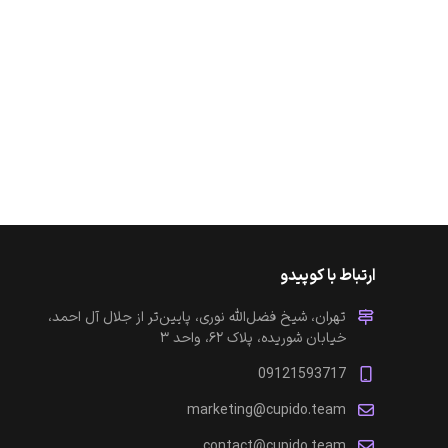
ارتباط با کوپیدو
تهران، شیخ فضل‌الله نوری، پایین‌تر از جلال آل احمد،
خیابان شوریده، پلاک ۶۲، واحد ۳
09121593717
marketing@cupido.team
contact@cupido.team