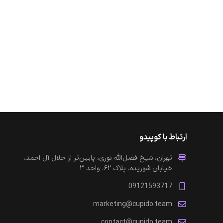
ارتباط با کوپیدو
تهران، شیخ فضل‌الله نوری، پایین‌تر از جلال آل احمد،
خیابان شوریده، پلاک ۶۲، واحد ۳
09121593717
marketing@cupido.team
contact@cupido.team