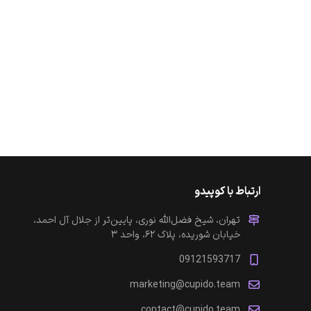
ارتباط با کوپیدو
تهران، شیخ فضل‌الله نوری، پایین‌تر از جلال آل احمد،
خیابان شوریده، پلاک ۶۲، واحد ۳
09121593717
marketing@cupido.team
contact@cupido.team