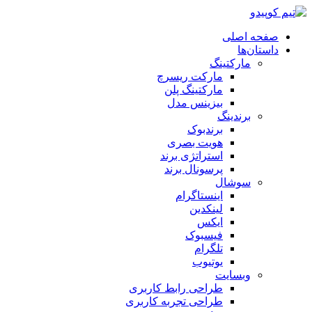
صفحه اصلی
داستان‌ها
مارکتینگ
مارکت ریسرچ
مارکتینگ پلن
بیزینس مدل
برندینگ
برندبوک
هویت بصری
استراتژی برند
پرسونال برند
سوشال
اینستاگرام
لینکدین
ایکس
فیسبوک
تلگرام
یوتیوب
وبسایت
طراحی رابط کاربری
طراحی تجربه کاربری