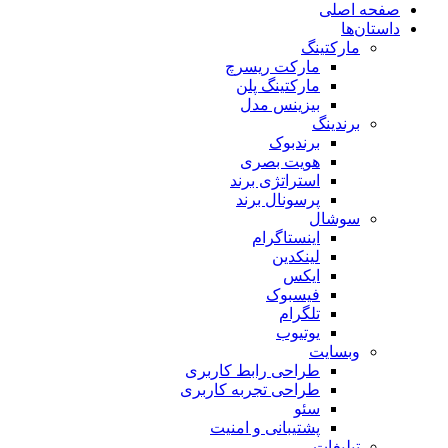
صفحه اصلی
داستان‌ها
مارکتینگ
مارکت ریسرچ
مارکتینگ پلن
بیزینس مدل
برندینگ
برندبوک
هویت بصری
استراتژی برند
پرسونال برند
سوشال
اینستاگرام
لینکدین
ایکس
فیسبوک
تلگرام
یوتیوب
وبسایت
طراحی رابط کاربری
طراحی تجربه کاربری
سئو
پشتیبانی و امنیت
تبلیغات