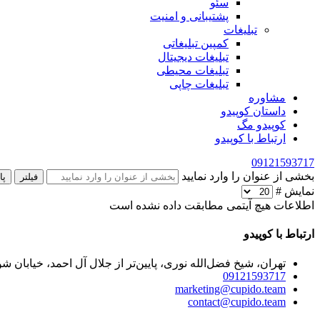
سئو
پشتیبانی و امنیت
تبلیغات
کمپین تبلیغاتی
تبلیغات دیجیتال
تبلیغات محیطی
تبلیغات چاپی
مشاوره
داستان کوپیدو
کوپیدو مگ
ارتباط با کوپیدو
09121593717
بخشی از عنوان را وارد نمایید
فیلتر
پا
نمایش #
اطلاعات
هیچ آیتمی مطابقت داده نشده است
ارتباط با کوپیدو
تهران، شیخ فضل‌الله نوری، پایین‌تر از جلال آل احمد، خیابان شوریده، پلا
09121593717
marketing@cupido.team
contact@cupido.team