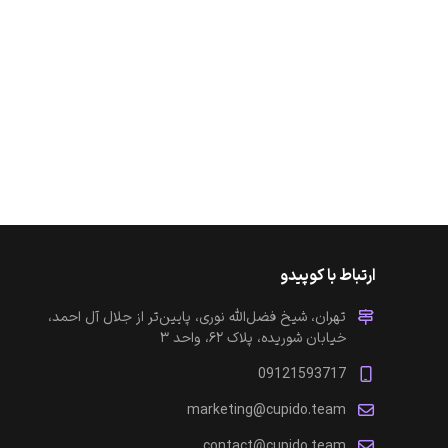
ارتباط با کوپیدو
تهران، شیخ فضل‌الله نوری، پایین‌تر از جلال آل احمد،
خیابان شوریده، پلاک ۶۲، واحد ۳
09121593717
marketing@cupido.team
contact@cupido.team