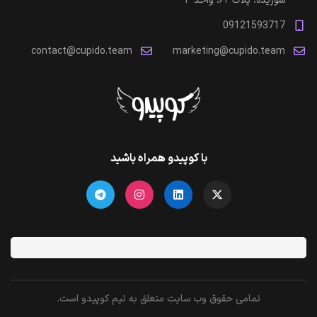
شوریده، پلاک ۶۲، واحد ۳
09121593717
contact@cupido.team
marketing@cupido.team
با کوپیدو همراه باشید
تمامی حقوق وب سایت متعلق به تیم کوپیدو است.