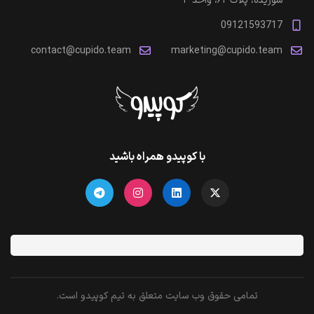
شوریده، پلاک ۶۲، واحد ۳
09121593717
contact@cupido.team
marketing@cupido.team
با کوپیدو همراه باشید
تمامی حقوق وب سایت متعلق به تیم کوپیدو است.