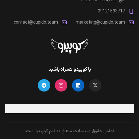
شوریده، پلاک ۶۲، واحد ۳
09121593717
contact@cupido.team
marketing@cupido.team
با کوپیدو همراه باشید
تمامی حقوق وب سایت متعلق به تیم کوپیدو است.