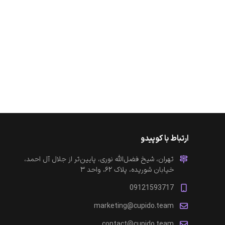
ارتباط با کوپیدو
تهران، شیخ فضل‌الله نوری، پایین‌تر از جلال آل احمد،
خیابان شوریده، پلاک ۶۲، واحد ۳
09121593717
marketing@cupido.team
contact@cupido.team