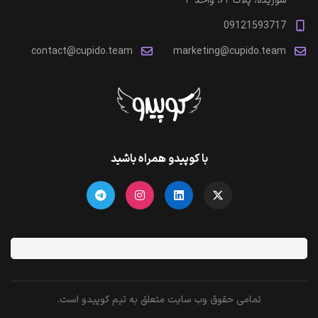
شوریده، پلاک ۶۲، واحد ۳
09121593717
contact@cupido.team
marketing@cupido.team
با کوپیدو همراه باشید
تمامی حقوق وب سایت متعلق به تیم کوپیدو است.