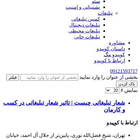
سئو
پشتیبانی و امنیت
تبلیغات
کمپین تبلیغاتی
تبلیغات دیجیتال
تبلیغات محیطی
تبلیغات چاپی
مشاوره
داستان کوپیدو
کوپیدو مگ
ارتباط با کوپیدو
09121593717
بخشی از عنوان را وارد نمایید
فیلتر
پاک کردن
نمایش #
شعار تبلیغاتی چیست | تاثیر شعار تبلیغاتی در کسب
و کارمان
ارتباط با کوپیدو
تهران، شیخ فضل‌الله نوری، پایین‌تر از جلال آل احمد، خیابان