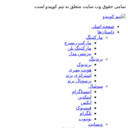
تمامی حقوق وب سایت متعلق به تیم کوپیدو است.
صفحه اصلی
داستان‌ها
مارکتینگ
مارکت ریسرچ
مارکتینگ پلن
بیزینس مدل
برندینگ
برندبوک
هویت بصری
استراتژی برند
پرسونال برند
سوشال
اینستاگرام
لینکدین
ایکس
فیسبوک
تلگرام
یوتیوب
وبسایت