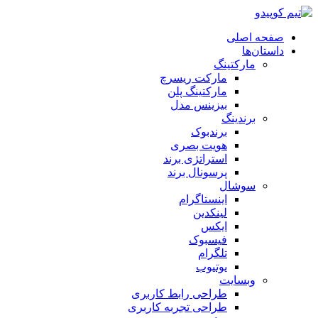
صفحه اصلی
داستان‌ها
مارکتینگ
مارکت ریسرچ
مارکتینگ پلن
بیزینس مدل
برندینگ
برندبوک
هویت بصری
استراتژی برند
پرسونال برند
سوشال
اینستاگرام
لینکدین
ایکس
فیسبوک
تلگرام
یوتیوب
وبسایت
طراحی رابط کاربری
طراحی تجربه کاربری