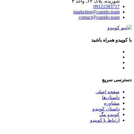
شوریده، پلاک ۶۲، واحد ۳
09121593717
marketing@cupido.team
contact@cupido.team
با کوپیدو همراه باشید
دسترسی سریع
صفحه اصلی
داستان‌ها
مشاوره
داستان کوپیدو
کوپیدو مگ
ارتباط با کوپیدو