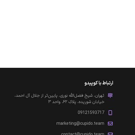
ارتباط با کوپیدو
تهران، شیخ فضل‌الله نوری، پایین‌تر از جلال آل احمد،
خیابان شوریده، پلاک ۶۲، واحد ۳
09121593717
marketing@cupido.team
contact@cupido.team