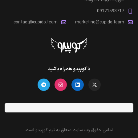
شوریده، پلاک ۶۲، واحد ۳
09121593717
contact@cupido.team
marketing@cupido.team
با کوپیدو همراه باشید
تمامی حقوق وب سایت متعلق به تیم کوپیدو است.