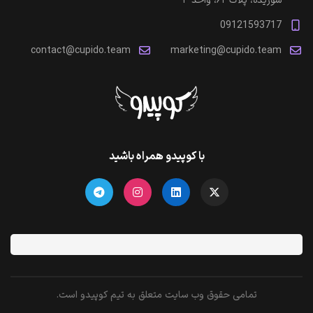
شوریده، پلاک ۶۲، واحد ۳
09121593717
contact@cupido.team
marketing@cupido.team
با کوپیدو همراه باشید
تمامی حقوق وب سایت متعلق به تیم کوپیدو است.