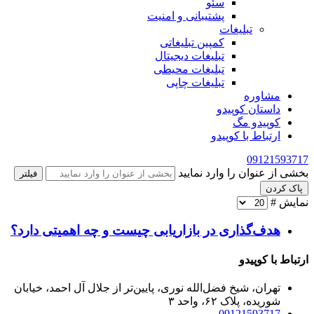
سئو
پشتیبانی و امنیت
تبلیغات
کمپین تبلیغاتی
تبلیغات دیجیتال
تبلیغات محیطی
تبلیغات چاپی
مشاوره
داستان کوپیدو
کوپیدو مگ
ارتباط با کوپیدو
09121593717
بخشی از عنوان را وارد نمایید
فیلتر
پاک کردن
نمایش #
هدف‌گذاری در بازاریابی چیست و چه اهمیتی دارد؟
ارتباط با کوپیدو
تهران، شیخ فضل‌الله نوری، پایین‌تر از جلال آل احمد، خیابان
شوریده، پلاک ۶۲، واحد ۳
09121593717