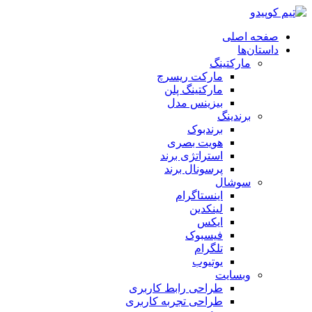
صفحه اصلی
داستان‌ها
مارکتینگ
مارکت ریسرچ
مارکتینگ پلن
بیزینس مدل
برندینگ
برندبوک
هویت بصری
استراتژی برند
پرسونال برند
سوشال
اینستاگرام
لینکدین
ایکس
فیسبوک
تلگرام
یوتیوب
وبسایت
طراحی رابط کاربری
طراحی تجربه کاربری