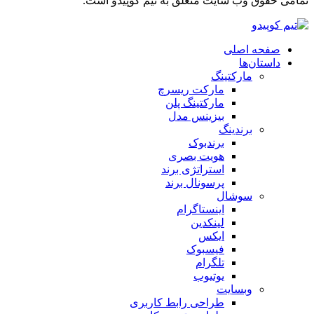
تمامی حقوق وب سایت متعلق به تیم کوپیدو است.
صفحه اصلی
داستان‌ها
مارکتینگ
مارکت ریسرچ
مارکتینگ پلن
بیزینس مدل
برندینگ
برندبوک
هویت بصری
استراتژی برند
پرسونال برند
سوشال
اینستاگرام
لینکدین
ایکس
فیسبوک
تلگرام
یوتیوب
وبسایت
طراحی رابط کاربری