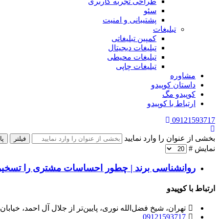
طراحی تجربه کاربری
سئو
پشتیبانی و امنیت
تبلیغات
کمپین تبلیغاتی
تبلیغات دیجیتال
تبلیغات محیطی
تبلیغات چاپی
مشاوره
داستان کوپیدو
کوپیدو مگ
ارتباط با کوپیدو
09121593717
بخشی از عنوان را وارد نمایید
فیلتر
پا
نمایش #
روانشناسی برند | چطور احساسات مشتری را تسخیر
ارتباط با کوپیدو
تهران، شیخ فضل‌الله نوری، پایین‌تر از جلال آل احمد، خیابان شوریده،
09121593717