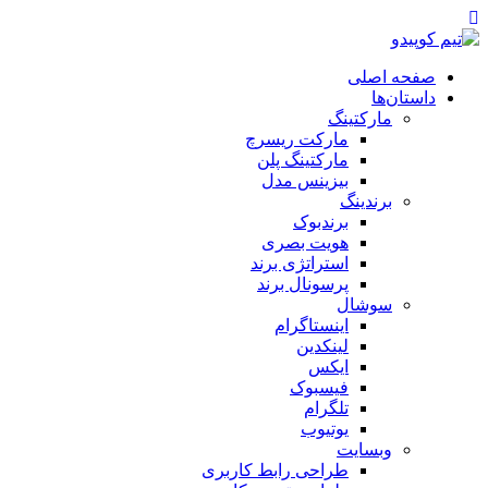
صفحه اصلی
داستان‌ها
مارکتینگ
مارکت ریسرچ
مارکتینگ پلن
بیزینس مدل
برندینگ
برندبوک
هویت بصری
استراتژی برند
پرسونال برند
سوشال
اینستاگرام
لینکدین
ایکس
فیسبوک
تلگرام
یوتیوب
وبسایت
طراحی رابط کاربری