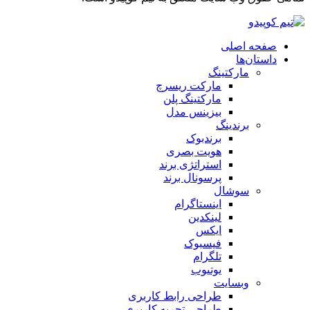
صفحه اصلی
داستان‌ها
مارکتینگ
مارکت ریسرچ
مارکتینگ پلن
بیزینس مدل
برندینگ
برندبوک
هویت بصری
استراتژی برند
پرسونال برند
سوشال
اینستاگرام
لینکدین
ایکس
فیسبوک
تلگرام
یوتیوب
وبسایت
طراحی رابط کاربری
طراحی تجربه کاربری