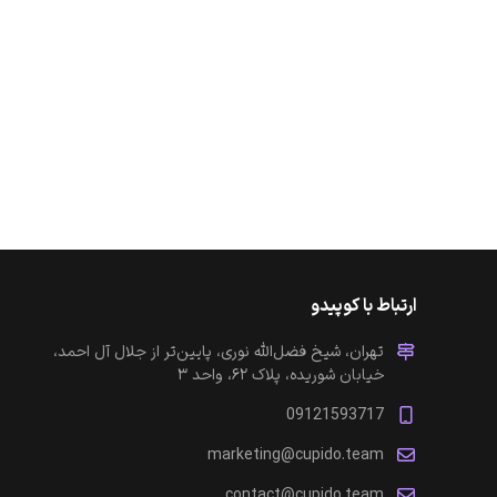
ارتباط با کوپیدو
تهران، شیخ فضل‌الله نوری، پایین‌تر از جلال آل احمد،
خیابان شوریده، پلاک ۶۲، واحد ۳
09121593717
marketing@cupido.team
contact@cupido.team