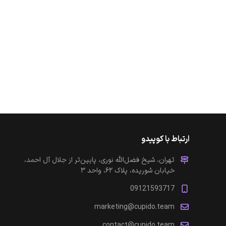
ارتباط با کوپیدو
تهران، شیخ فضل‌الله نوری، پایین‌تر از جلال آل احمد،
خیابان شوریده، پلاک ۶۲، واحد ۳
09121593717
marketing@cupido.team
contact@cupido.team