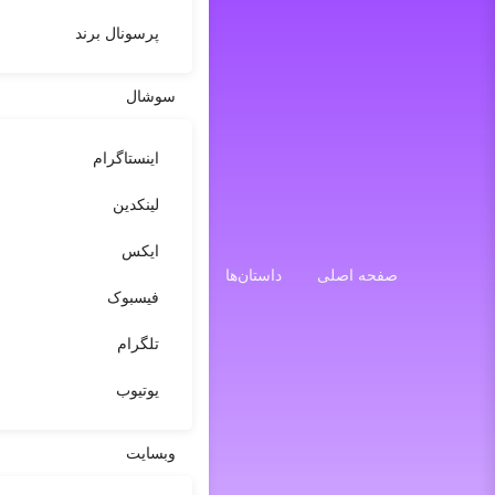
پرسونال برند
سوشال
اینستاگرام
لینکدین
ایکس
صفحه اصلی
داستان‌ها
فیسبوک
تلگرام
یوتیوب
وبسایت