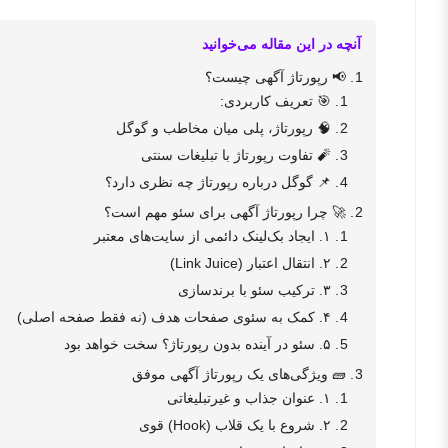
آنچه در این مقاله می‌خوانید
📢 رپورتاژ آگهی چیست؟
🎯 تعریف کاربردی:
🧠 رپورتاژ، پلی میان مخاطب و گوگل
🧨 تفاوت رپورتاژ با تبلیغات سنتی
📌 گوگل درباره رپورتاژ چه نظری دارد؟
🚀 چرا رپورتاژ آگهی برای سئو مهم است؟
۱. ایجاد بک‌لینک دائمی از سایت‌های معتبر
۲. انتقال اعتبار (Link Juice)
۳. ترکیب سئو با برندسازی
۴. کمک به سئوی صفحات هدف (نه فقط صفحه اصلی)
۵. سئو در آینده بدون رپورتاژ؟ سخت خواهد بود
🧱 ویژگی‌های یک رپورتاژ آگهی موفق
۱. عنوان جذاب و غیرتبلیغاتی
۲. شروع با یک قلاب (Hook) قوی