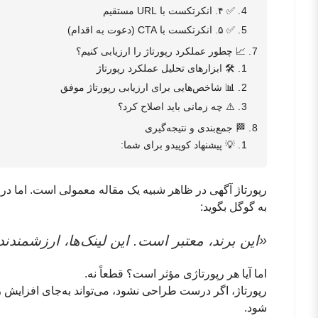
✅ ۴. انکرتکست با URL مستقیم
✅ ۵. انکرتکست با CTA (دعوت به اقدام)
📈 چطور عملکرد رپورتاژ را ارزیابی کنیم؟
🛠 ابزارهای تحلیل عملکرد رپورتاژ
📊 شاخص‌هایی برای ارزیابی رپورتاژ موفق
⚠️ چه زمانی باید اصلاح کرد؟
🏁 جمع‌بندی و نتیجه‌گیری
💡 پیشنهاد کوپیدو برای شما:
رپورتاژ آگهی در ظاهر شبیه یک مقاله معمولی است. اما در
به گوگل بگوید:
«این برند، معتبر است. این لینک‌ها، ارزشمندند.
اما آیا هر رپورتاژی مؤثر است؟ قطعاً نه.
رپورتاژ، اگر درست طراحی نشود، می‌تواند به‌جای افزایش ر
شود.