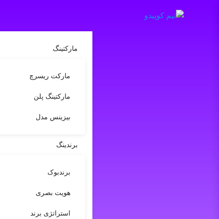
مارکتینگ
مارکت ریسرچ
مارکتینگ پلن
بیزینس مدل
برندینگ
برندبوک
هویت بصری
استراتژی برند