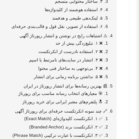
۳. ساختار محتوایی منسجم
۴. استفاده هوشمند از کلیدواژه‌ها
۵. لینک‌دهی طبیعی و هدفمند
۶. استفاده از تصویر، نقل قول و قالب‌بندی حرفه‌ای
⚠️ اشتباهات رایج در نوشتن و انتشار رپورتاژ آگهی
❌ ۱. تبلیغ‌زدگی بیش از حد
❌ ۲. استفاده نادرست از انکرتکست
❌ ۳. انتشار در سایت‌های نامرتبط یا اسپم
❌ ۴. بی‌توجهی به ساختار فنی محتوا
❌ ۵. نداشتن برنامه زمانی برای انتشار
📰 بهترین رسانه‌ها برای انتشار رپورتاژ در ایران
🎯 معیارهای انتخاب رسانه مناسب برای رپورتاژ
🔝 پلتفرم‌های معتبر ایرانی برای خرید رپورتاژ
🔗 چند نمونه انکرتکست حرفه‌ای برای رپورتاژ آگهی
✅ ۱. انکرتکست کلیدواژه‌ای (Exact Match)
✅ ۲. انکرتکست برند (Branded Anchor)
✅ ۳. انکرتکست با عبارت ترکیبی (Phrase Match)