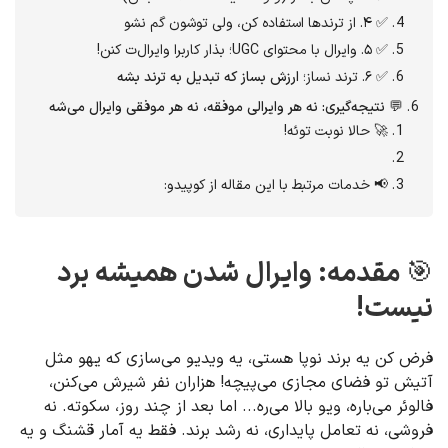
✅ ۴. از ترندها استفاده کن، ولی توشون گم نشو
✅ ۵. وایرال با محتوای UGC؛ بذار کاربرا وایرال‌ت کنن!
✅ ۶. ترند نساز؛
ارزش بساز که تبدیل به ترند بشه
💬
نتیجه‌گیری: نه هر وایرالی موفقه، نه هر موفقی وایرال می‌شه
🚀 حالا نوبت توئه!
📢 خدمات مرتبط با این مقاله از کوپیدو:
🎯
مقدمه: وایرال شدن همیشه برد
نیست!
فرض کن یه برند نوپا هستی، یه ویدیو می‌سازی که یهو مثل
آتیش تو فضای مجازی می‌پیچه! هزاران نفر شیرش می‌کنن،
فالوئر می‌باره، ویو بالا می‌ره... اما بعد از چند روز، سکوته. نه
فروشی، نه تعامل پایداری، نه رشد برند. فقط یه آمار قشنگ و یه