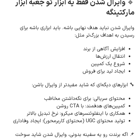
🔹 وایرال شدن فقط یه ابزار تو جعبه‌ ابزار
مارکتینگه
وایرال شدن نباید هدف نهایی باشه. باید ابزاری باشه برای
رسیدن به اهداف بزرگ‌تر مثل:
افزایش آگاهی از برند
انتقال ارزش‌ها
شروع یک کمپین
ایجاد لید برای فروش
🔧 ابزارهای دیگه‌ای که شاید مفیدتر از وایرال باشن:
محتوای سریالی: برای نگه‌داشتن مخاطب
کمپین‌های هدفمند: با CTA روشن
همکاری با اینفلوئنسرهای میکرو: نرخ تبدیل بالاتر
تولید محتوای UGC (محتوای کاربرمحور): ایجاد وفاداری
📌 اگه برندت رو یه سفینه بدونی، وایرال شدن شاید سوخت