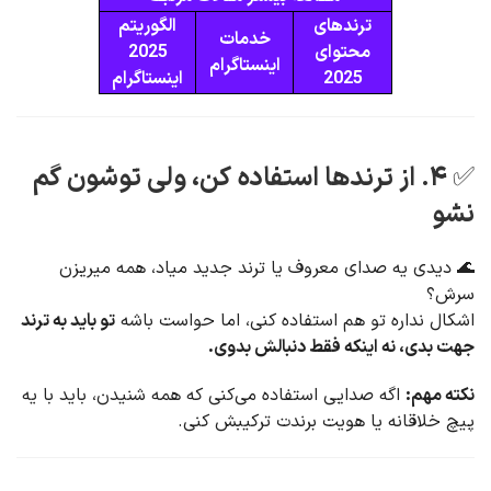
ترندهای
الگوریتم
خدمات
محتوای
2025
اینستاگرام
2025
اینستاگرام
✅ ۴. از ترندها استفاده کن، ولی توشون گم
نشو
🌊 دیدی یه صدای معروف یا ترند جدید میاد، همه میریزن
سرش؟
اشکال نداره تو هم استفاده کنی، اما حواست باشه
تو باید به ترند
جهت بدی، نه اینکه فقط دنبالش بدوی.
نکته مهم:
اگه صدایی استفاده می‌کنی که همه شنیدن، باید با یه
پیچ خلاقانه یا هویت برندت ترکیبش کنی.