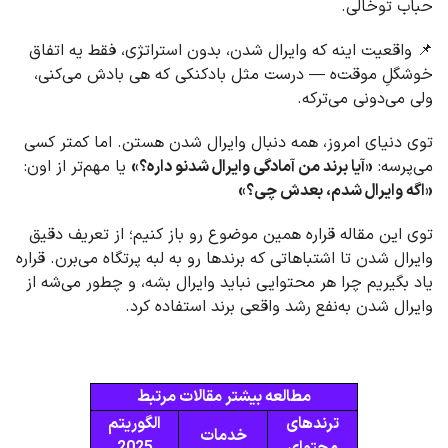
حباب توخالی.
📌 واقعیت اینه که وایرال شدن، بدون استراتژی، فقط یه اتفاق
خوشگلِ موقت‌ه — درست مثل بادکنکی که هی بادش می‌کنی،
ولی می‌دونی می‌ترکه.
توی دنیای امروز، همه دنبال وایرال شدن هستن. اما کمتر کسی
می‌پرسه:
«آیا برند من آمادگی وایرال شدنو داره؟»
یا مهم‌تر از اون:
«اگه وایرال شدم، بعدش چی؟»
توی این مقاله قراره همین موضوع رو باز کنیم؛ از تعریف دقیق
وایرال شدن تا اشتباهاتی که برندها رو به لبه پرتگاه می‌برن. قراره
یاد بگیریم چرا هر محتوایی نباید وایرال بشه، و چطور می‌شه از
وایرال شدن به‌نفع رشد واقعی برند استفاده کرد.
مطالعه بیشتر مقالات مرتبط
ترندهای
الگوریتم
خدمات