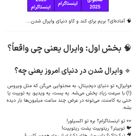
محتوای
2025
اینستاگرام
2025
اینستاگرام
🧠 آماده‌ای؟ بریم برای کند و کاو دنیای وایرال شدن...
🧠
بخش اول: وایرال یعنی چی واقعاً؟
🔹 وایرال شدن در دنیای امروز یعنی چه؟
«وایرال» تو دنیای دیجیتال، به محتوایی می‌گن که مثل ویروس
(!) با سرعت زیاد پخش می‌شه. یه پست، یه ویدیو، یه توییت یا
حتی یه کامنت، می‌تونه در عرض چند ساعت میلیون‌ها بار دیده
بشه.
👀 تو اینستاگرام؟ بره تو اکسپلور!
🐦 توییتر؟ ریتوییت پشت ریتوییت!
🎥 تیک‌تاک؟ دابسمش‌های تکراری از روی همون کلیپ!