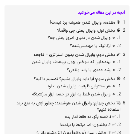
آنچه در این مقاله می‌خوانید
🎯
مقدمه: وایرال شدن همیشه برد نیست!
🧠
بخش اول: وایرال یعنی چی واقعاً؟
🔹 وایرال شدن در دنیای امروز یعنی چه؟
🔹 ارگانیک یا مهندسی‌شده؟
🧨
بخش دوم: وایرال شدن بدون استراتژی = فاجعه
🔹 برندهایی که سوختن چون بی‌هدف وایرال شدن
🔹 رشد عددی یا رشد واقعی؟
🧭
بخش سوم: آیا باید وایرال بشیم؟ تصمیم با کیه؟
🔹 هر محتوایی ظرفیت وایرال شدن نداره
🔹 وایرال شدن فقط یه ابزار تو جعبه‌ ابزار مارکتینگه
🚀
بخش چهارم: وایرال شدن هوشمند؛ چطور ازش به نفع برند
استفاده کنیم؟
✅ ۱. قصه بگو، نه فقط آمار بده
✅ ۲. بخندون؛ اما مرتبط با برندت!
✅ ۳. چالش بساز (و واقعاً یه CTA داشته باش)