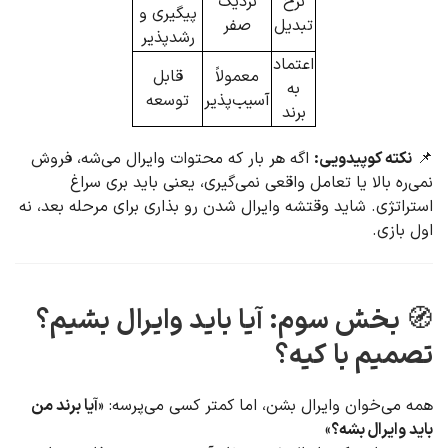
نرخ
نزدیک
پیگیری و
تبدیل
صفر
رشدپذیر
اعتماد
معمولاً
قابل
به
آسیب‌پذیر
توسعه
برند
📌
نکته کوپیدویی:
اگه هر بار که محتوات وایرال می‌شه، فروش
نمی‌ره بالا یا تعامل واقعی نمی‌گیری، یعنی باید بری سراغ
استراتژی. شاید وقتشه وایرال شدن رو بذاری برای مرحله بعد، نه
اول بازی.
🧭
بخش سوم: آیا باید وایرال بشیم؟
تصمیم با کیه؟
همه می‌خوان وایرال بشن، اما کمتر کسی می‌پرسه: «
آیا برند من
باید وایرال بشه؟
»