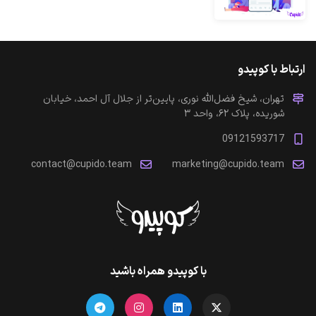
ارتباط با کوپیدو
تهران، شیخ فضل‌الله نوری، پایین‌تر از جلال آل احمد، خیابان
شوریده، پلاک ۶۲، واحد ۳
09121593717
contact@cupido.team
marketing@cupido.team
با کوپیدو همراه باشید