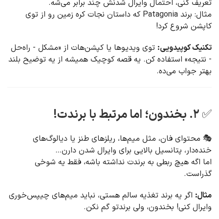
تعریف کنی، احتمال وایرال شدنش چند برابر می‌شه.
مثال: برند Patagonia که داستان نجات کره زمین رو از توی
کاپشن شروع کرد!
تکنیک کوپیدویی:
توی ویدیوها یا کپشن‌هات از «مشکل - راه‌حل
- نتیجه» استفاده کن. یه قصه کوچیک همیشه از یه توضیح بلند
بهتر جواب می‌ده.
✅ ۲. بخندون؛ اما مرتبط با برندت!
🎭 محتوای فان، مثل میم‌ها، ریلزهای طنز یا دیالوگ‌های
خنده‌دار، پتانسیل بالایی برای وایرال شدن دارن…
اما اگه هیچ ربطی به برندت نداشته باشه، فقط یه شوخی
گذراست.
مثال:
اگر یه برند تغذیه سالم هستی، نباید میم‌های چیپس‌خوری
وایرال کنی! بخندون، ولی برندتو گم نکن.