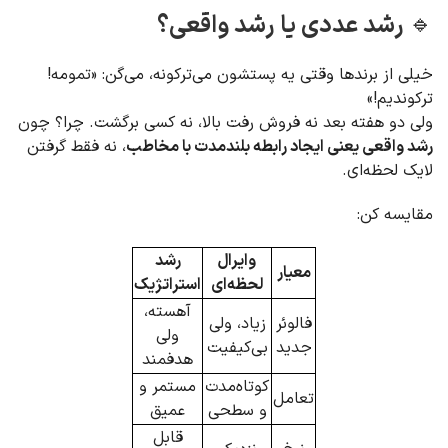
🔹 رشد عددی یا رشد واقعی؟
خیلی از برندها وقتی یه پستشون می‌ترکونه، می‌گن: «تمومه!
ترکوندیم!»
ولی دو هفته بعد نه فروش رفت بالا، نه کسی برگشت. چرا؟ چون
رشد واقعی یعنی ایجاد رابطه بلندمدت با مخاطب
، نه فقط گرفتن
لایک لحظه‌ای.
مقایسه کن:
وایرال
رشد
معیار
لحظه‌ای
استراتژیک
آهسته،
فالوئر
زیاد، ولی
ولی
جدید
بی‌کیفیت
هدفمند
کوتاه‌مدت
مستمر و
تعامل
و سطحی
عمیق
قابل