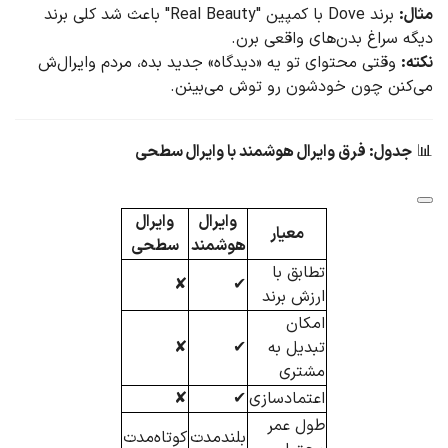
مثال:
برند Dove با کمپین "Real Beauty" باعث شد کلی برند
دیگه سراغ بدن‌های واقعی برن.
نکته:
وقتی محتوای تو یه «دیدگاه» جدید بده، مردم وایرال‌ش
می‌کنن چون خودشون رو توش می‌بینن.
📊
جدول: فرق وایرال هوشمند با وایرال سطحی
وایرال
وایرال
معیار
هوشمند
سطحی
تطابق با
✘
✔
ارزش برند
امکان
تبدیل به
✔
✘
مشتری
اعتمادسازی
✔
✘
طول عمر
بلندمدت
کوتاه‌مدت