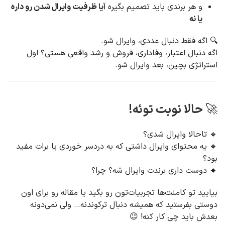
و هر برندی باید تصمیم بگیره
آیا ظرفیت وایرال شدن رو داره
یا نه
🔍 اگه فقط دنبال عددی، وایرال شو.
اگه دنبال اعتبار، وفاداری، فروش و رشد واقعی هستی؟ اول
استراتژی بچین، بعد وایرال شو.
🚀 حالا نوبت توئه!
🔹 تاحالا وایرال شدی؟
🔹 یه محتوای وایرال داشتی که به دردسر خوردی یا برات مفید
بود؟
🔹 دوست داری برندت وایرال شه؟ چرا؟
بیایید تو کامنت‌ها تجربیات‌تون رو بگید یا مقاله رو برای اون
دوستی بفرستید که همیشه دنبال ترکوندنه… ولی نمی‌دونه
بعدش باید چی کار کنه! 😉