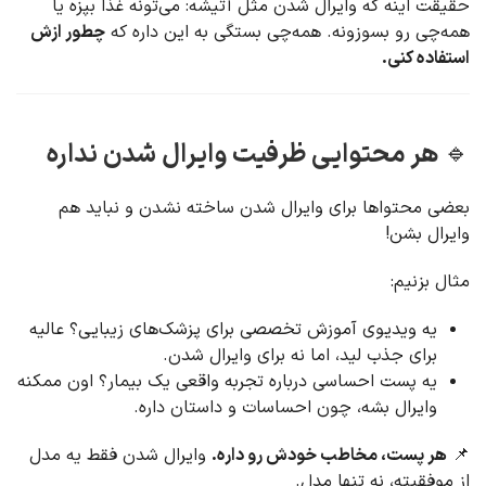
حقیقت اینه که وایرال شدن مثل آتیشه: می‌تونه غذا بپزه یا
همه‌چی رو بسوزونه. همه‌چی بستگی به این داره که
چطور ازش
استفاده کنی.
🔹 هر محتوایی ظرفیت وایرال شدن نداره
بعضی محتواها برای وایرال شدن ساخته نشدن و نباید هم
وایرال بشن!
مثال بزنیم:
یه ویدیوی آموزش تخصصی برای پزشک‌های زیبایی؟ عالیه
برای جذب لید، اما نه برای وایرال شدن.
یه پست احساسی درباره تجربه واقعی یک بیمار؟ اون ممکنه
وایرال بشه، چون احساسات و داستان داره.
📌
هر پست، مخاطب خودش رو داره.
وایرال شدن فقط یه مدل
از موفقیته، نه تنها مدل.